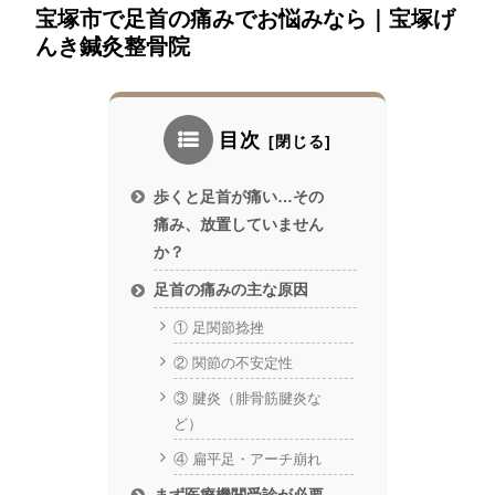
宝塚市で足首の痛みでお悩みなら｜宝塚げ
んき鍼灸整骨院
目次
歩くと足首が痛い…その
痛み、放置していません
か？
足首の痛みの主な原因
① 足関節捻挫
② 関節の不安定性
③ 腱炎（腓骨筋腱炎な
ど）
④ 扁平足・アーチ崩れ