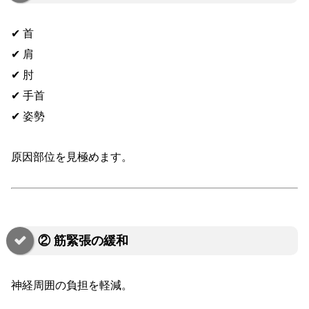
✔ 首
✔ 肩
✔ 肘
✔ 手首
✔ 姿勢
原因部位を見極めます。
② 筋緊張の緩和
神経周囲の負担を軽減。