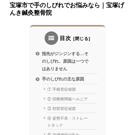
宝塚市で手のしびれでお悩みなら｜宝塚げ
んき鍼灸整骨院
目次
指先がジンジンする…そ
のしびれ、原因は一つで
はありません
手のしびれの主な原因
① 手根管症候群
② 頚椎椎間板ヘルニア
③ 肘部管症候群
④ 姿勢不良・ストレー
トネック
⑤ 自律神経の乱れ