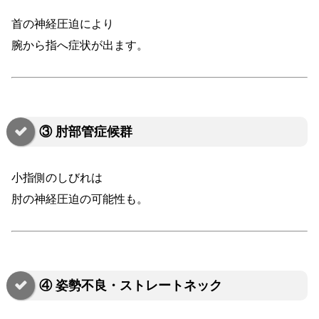
首の神経圧迫により
腕から指へ症状が出ます。
③ 肘部管症候群
小指側のしびれは
肘の神経圧迫の可能性も。
④ 姿勢不良・ストレートネック