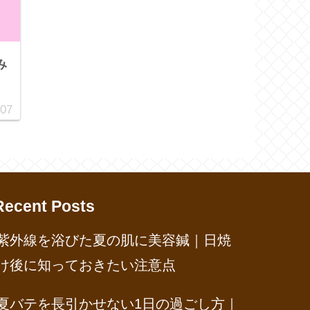
み
.07
Recent Posts
紫外線を浴びた夏の肌に美容鍼｜日焼
け後に知っておきたい注意点
夏バテを長引かせない1日の過ごし方｜