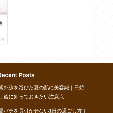
改
.26
Recent Posts
紫外線を浴びた夏の肌に美容鍼｜日焼
け後に知っておきたい注意点
夏バテを長引かせない1日の過ごし方｜