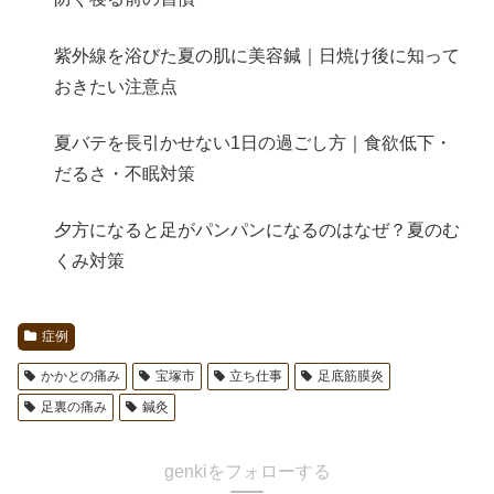
紫外線を浴びた夏の肌に美容鍼｜日焼け後に知って
おきたい注意点
夏バテを長引かせない1日の過ごし方｜食欲低下・
だるさ・不眠対策
夕方になると足がパンパンになるのはなぜ？夏のむ
くみ対策
症例
かかとの痛み
宝塚市
立ち仕事
足底筋膜炎
足裏の痛み
鍼灸
genkiをフォローする