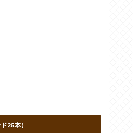
ド25本）