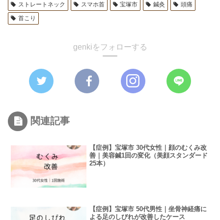
ストレートネック
スマホ首
宝塚市
鍼灸
頭痛
首こり
genkiをフォローする
関連記事
【症例】宝塚市 30代女性｜顔のむくみ改
善｜美容鍼1回の変化（美顔スタンダード
25本）
【症例】宝塚市 50代男性｜坐骨神経痛に
よる足のしびれが改善したケース