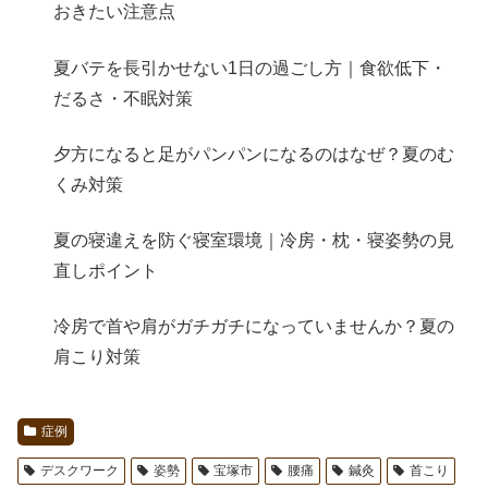
おきたい注意点
夏バテを長引かせない1日の過ごし方｜食欲低下・
だるさ・不眠対策
夕方になると足がパンパンになるのはなぜ？夏のむ
くみ対策
夏の寝違えを防ぐ寝室環境｜冷房・枕・寝姿勢の見
直しポイント
冷房で首や肩がガチガチになっていませんか？夏の
肩こり対策
症例
デスクワーク
姿勢
宝塚市
腰痛
鍼灸
首こり