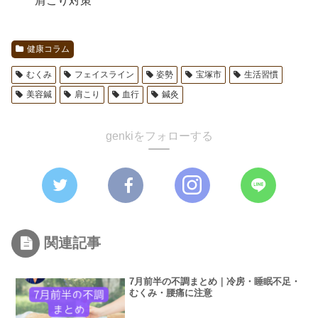
肩こり対策
健康コラム
むくみ
フェイスライン
姿勢
宝塚市
生活習慣
美容鍼
肩こり
血行
鍼灸
genkiをフォローする
関連記事
7月前半の不調まとめ｜冷房・睡眠不足・
むくみ・腰痛に注意